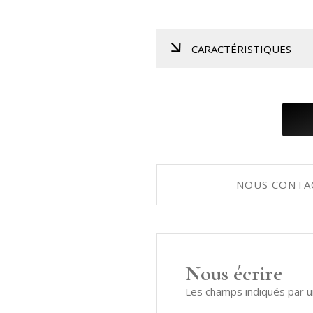
CARACTÉRISTIQUES
Hauteur : 1.21 m
Longueur : 1.52 m
Largeur : 0.61 m
Poids : 237 kg
NOUS CONTA
88 touches
3 pédales
Nous écrire
Les champs indiqués par un