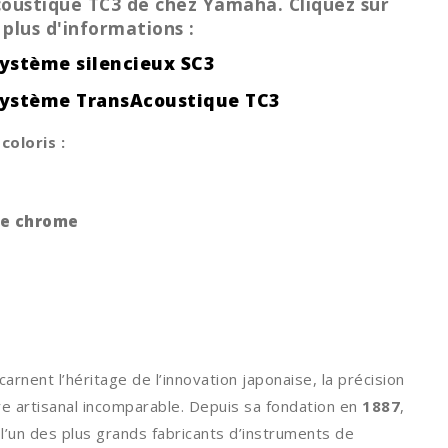
oustique TC3 de chez Yamaha. Cliquez sur
r plus d'informations :
système silencieux SC3
 système TransAcoustique TC3
coloris :
age chrome
carnent l’héritage de l’innovation japonaise, la précision
re artisanal incomparable. Depuis sa fondation en
1887
,
’un des plus grands fabricants d’instruments de