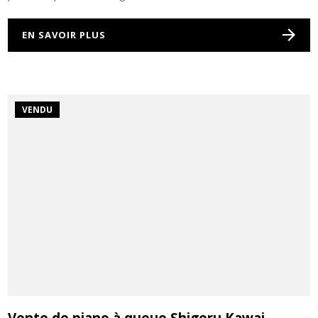
EN SAVOIR PLUS
VENDU
Rechercher
Vente de piano à queue Shigeru Kawai