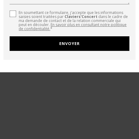
En soumettant ce formulaire, j'accepte que les informations
saisies soient traitées par
Claviers'Concert
dans le cadre de
ma demande de contact et de la relation commerciale qui
peut en découler.
En savoir plus en consultant notre politique
de confidentialité.
*