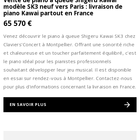
modèle SK3 neuf vers Paris : livraison de
piano Kawai partout en France
65 570 €
Venez découvrir le piano à queue Shigeru Kawai SK3 chez
Claviers’Concert à Montpellier. Offrant une sonorité riche
et chaleureuse et un toucher parfaitement équilibré, c'est
le piano idéal pour les pianistes professionnels
souhaitant développer leur jeu musical. Il est disponible
en essai sur rendez-vous à Montpellier. Contactez-nous
pour plus d'informations concernant la livraison en France.
EN SAVOIR PLUS