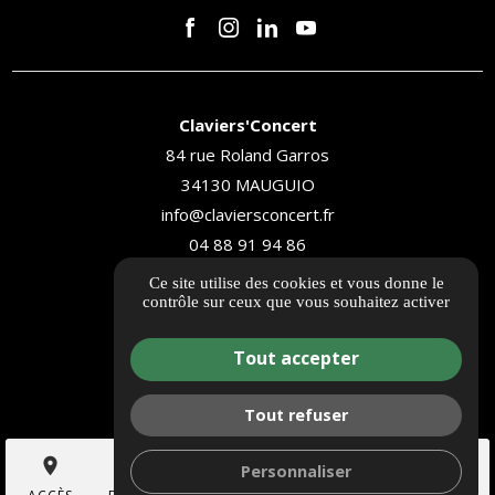
Claviers'Concert
84 rue Roland Garros
34130 MAUGUIO
info@claviersconcert.fr
04 88 91 94 86
Ce site utilise des cookies et vous donne le
ITINÉRAIRE
contrôle sur ceux que vous souhaitez activer
Nos références
Tout accepter
Informations complémentaires
Mentions légales
Tout refuser
Politique de confidentialité
place
shopping_cart
search
mail
call
Personnaliser
Gestion des cookies