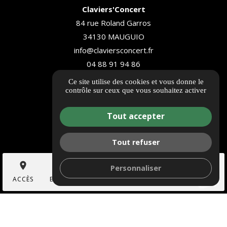
Claviers'Concert
84 rue Roland Garros
34130 MAUGUIO
info@claviersconcert.fr
04 88 91 94 86
Ce site utilise des cookies et vous donne le
ITINÉRAIRE
contrôle sur ceux que vous souhaitez activer
Nos références
Tout accepter
Informations complémentaires
Mentions légales
Tout refuser
Politique de confidentialité
place
shopping_cart
search
mail
call
Personnaliser
Gestion des cookies
ACCÈS
BOUTIQUE
...
CONTACT
TÉL.